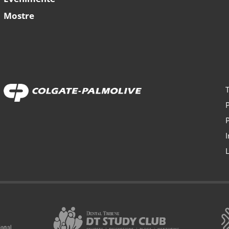
Mostre
T
P
P
I
L