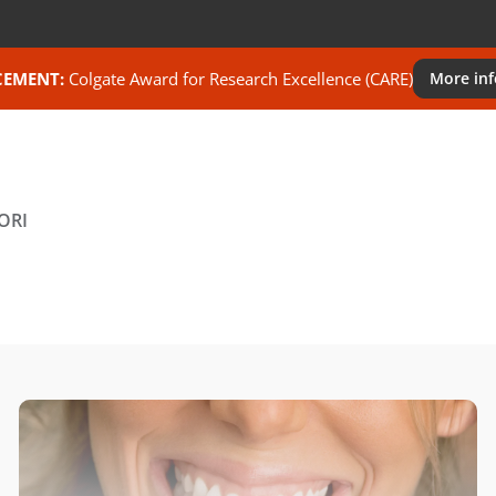
EMENT:
Colgate Award for Research Excellence (CARE)
More in
ORI