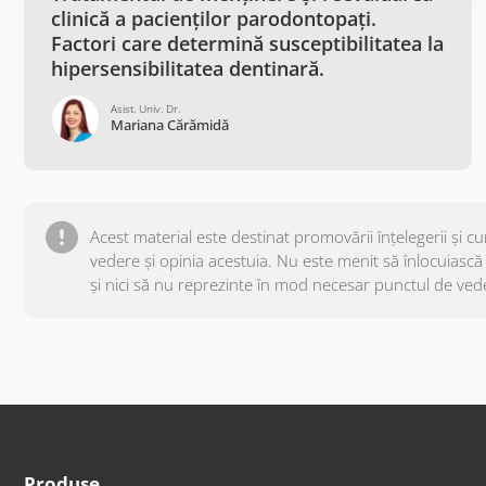
clinică a pacienților parodontopați.
Factori care determină susceptibilitatea la
hipersensibilitatea dentinară.
Asist. Univ. Dr.
Mariana Cărămidă
Acest material este destinat promovării înțelegerii și 
vedere și opinia acestuia. Nu este menit să înlocuiască s
și nici să nu reprezinte în mod necesar punctul de ved
Produse