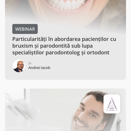
WEBINAR
Particularități în abordarea pacienților cu
bruxism și parodontită sub lupa
specialiștilor parodontolog și ortodont
Dr.
Andrei Iacob