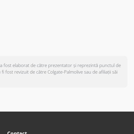
 a fost elaborat de către prezentator și reprezintă punctul de
i fost revizuit de către Colgate-Palmolive sau de afiliații săi
Contact