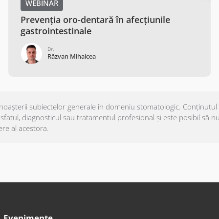
WEBINAR
Prevenția oro-dentară în afecțiunile
gastrointestinale
Dr.
Răzvan Mihalcea
cunoașterii subiectelor generale în domeniu stomatologic. Conținutul
fatul, diagnosticul sau tratamentul profesional și este posibil să nu f
ere al acestora.
Evenimente