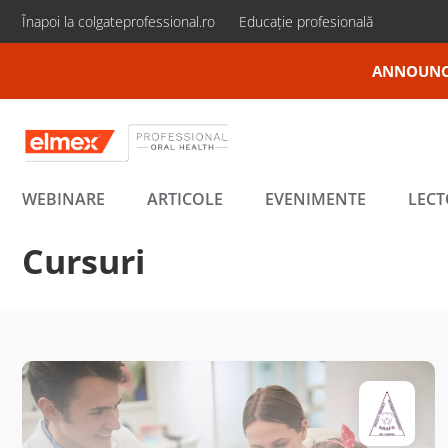
Înapoi la colgateprofessional.ro
Educație profesională
ANNOUNC
WEBINARE
ARTICOLE
EVENIMENTE
LECT
Cursuri