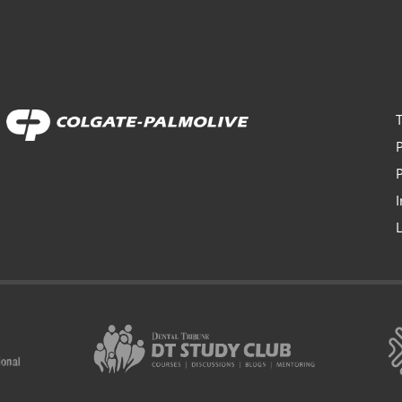
T
P
P
I
L