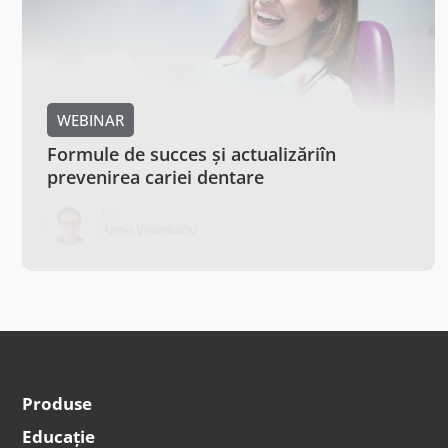
WEBINAR
Noul Ghid de practică clinică de nivel S3
pentru parodontite al EFP: o privire de
departe și una de aproape
Prof. Dr. Dr. med. dent.
Ștefan-Ioan Stratul
Produse
Educație