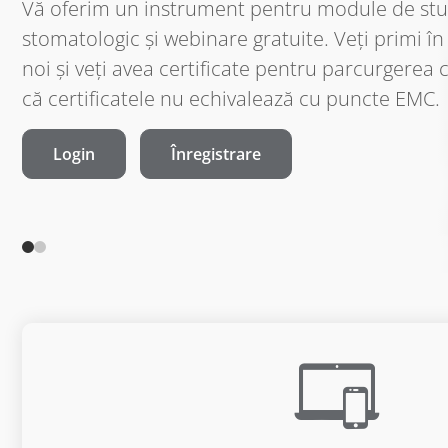
Programul CARE oferă sprijin financiar (de pân
cercetătorilor aflați la început de carieră din i
SUA, Canada, UE și Regatul Unit.
Aplică acum
Mai multe detalii