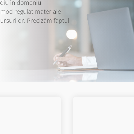
ă la 30.000,00 USD)
nstituții academice din