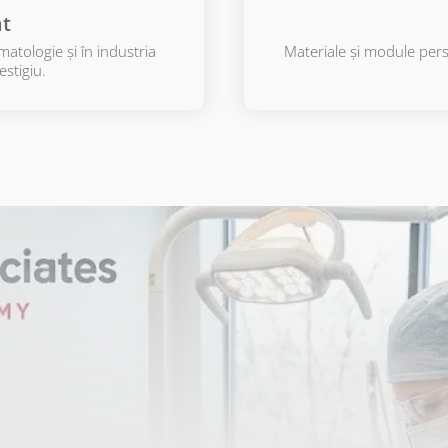
at
matologie și în industria
Materiale și module pers
stigiu.