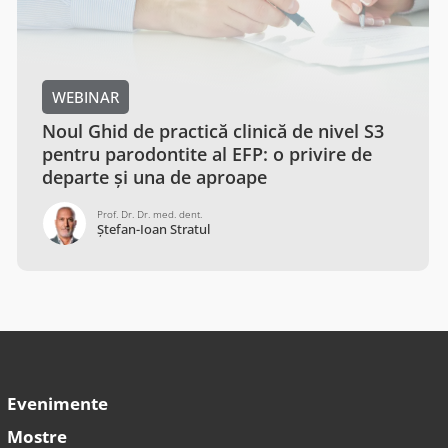
WEBINAR
Diagnosticul, evaluarea riscului și
tratamentul hipersensibilității dentinare
Prof. Dr.
Simona Stoleriu
Evenimente
Mostre