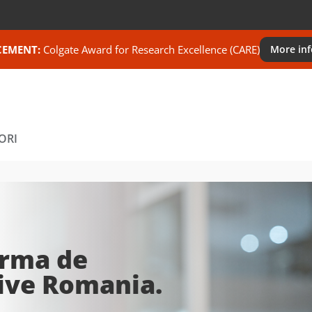
EMENT:
Colgate Award for Research Excellence (CARE)
More in
ORI
u Excelență