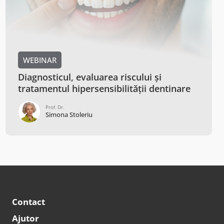
WEBINAR
Aspecte ale durerii dentare: perspectiva
neurologică și cea stomatologică
Dr.
Ovidiu Tudor
Contact
Ajutor