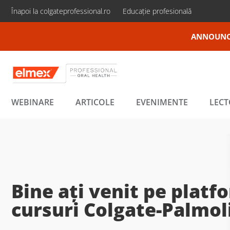
Înapoi la colgateprofessional.ro
Educație profesională
ANNOUNC
WEBINARE
ARTICOLE
EVENIMENTE
LECT
Premiul Colgate pentr
în Cercetare (CARE)